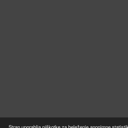
Stran uporablja piškotke za beleženje anonimne statisti