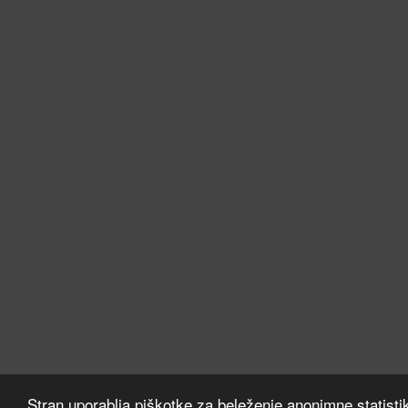
Stran uporablja piškotke za beleženje anonimne statisti