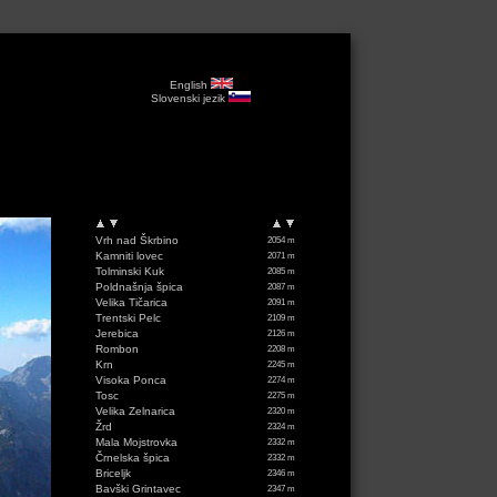
English
Slovenski jezik
Vrh nad Škrbino
2054 m
Kamniti lovec
2071 m
Tolminski Kuk
2085 m
Poldnašnja špica
2087 m
Velika Tičarica
2091 m
Trentski Pelc
2109 m
Jerebica
2126 m
Rombon
2208 m
Krn
2245 m
Visoka Ponca
2274 m
Tosc
2275 m
Velika Zelnarica
2320 m
Žrd
2324 m
Mala Mojstrovka
2332 m
Črnelska špica
2332 m
Briceljk
2346 m
Bavški Grintavec
2347 m