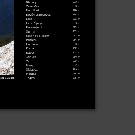
Strma peč
2379 m
Veliki Pelc
2388 m
Debeli vrh
2390 m
Bovški Gamsovec
2392 m
Cmir
2393 m
Lepo Špičje
2398 m
Prestreljenik
2499 m
Stenar
2501 m
Špik nad Nosom
2531 m
Prisojnik
2547 m
Kanjavec
2568 m
Kanin
2587 m
Razor
2601 m
Jalovec
2645 m
Viš
2666 m
Mangrt
2679 m
Škrlatica
2740 m
Montaž
2753 m
jan Leban
Triglav
2864 m