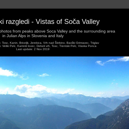
 razgledi - Vistas of Soča Valley
hotos from peaks above Soca Valley and the surrounding area
in Julian Alps in Slovenia and Italy
Tosc, Kanin, Briceljk, Jerebica, Vrh nad Škrbino, Bavški Grintavec, Triglav
Veliki Pelc, Kamniti lovec, Debeli vrh, Tosc, Trentski Pelc, Visoka Ponca
Last update: 2 Nov 2019