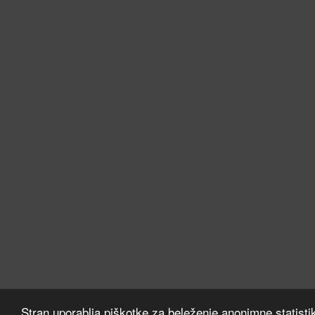
Stran uporablja piškotke za beleženje anonimne statisti